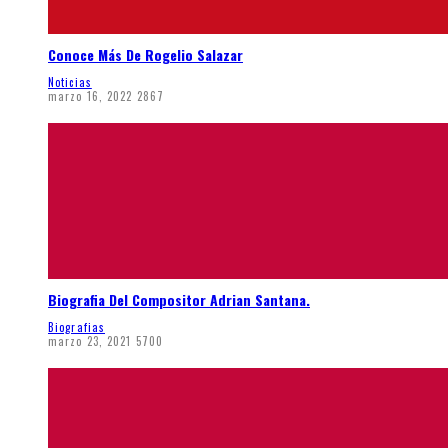
Conoce Más De Rogelio Salazar
Noticias
marzo 16, 2022
2867
Biografia Del Compositor Adrian Santana.
Biografias
marzo 23, 2021
5700