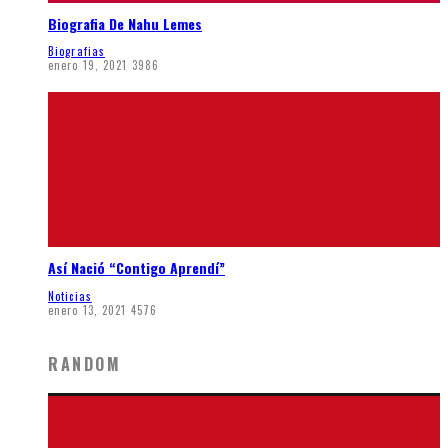
Biografia De Nahu Lemes
Biografias
enero 19, 2021
3986
Así Nació “Contigo Aprendí”
Noticias
enero 13, 2021
4576
RANDOM