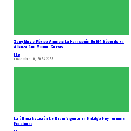
Sony Music México Anuncia La Formación De M4 Récords En
Alianza Con Manuel Cuevas
Blog
noviembre 10, 2023
2253
La última Estación De Radio Vigente en Hidalgo Hoy Termina
Emisiones