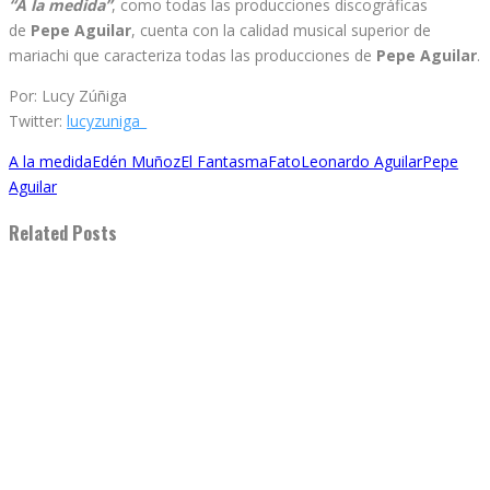
“A la medida”
, como todas las producciones discográficas
de
Pepe Aguilar
, cuenta con la calidad musical superior de
mariachi que caracteriza todas las producciones de
Pepe Aguilar
.
Por: Lucy Zúñiga
Twitter:
lucyzuniga_
A la medida
Edén Muñoz
El Fantasma
Fato
Leonardo Aguilar
Pepe
Aguilar
Related Posts