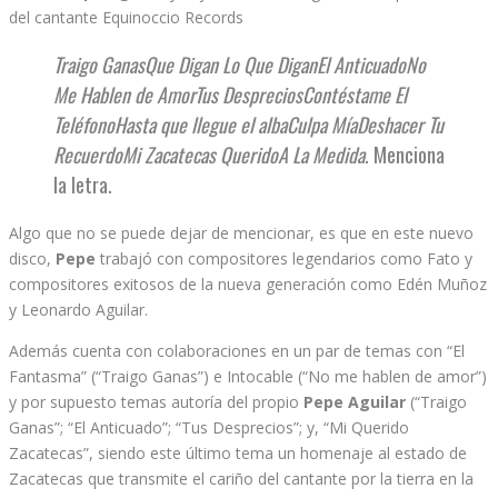
del cantante Equinoccio Records
Traigo GanasQue Digan Lo Que DiganEl AnticuadoNo
Me Hablen de AmorTus DespreciosContéstame El
TeléfonoHasta que llegue el albaCulpa MíaDeshacer Tu
RecuerdoMi Zacatecas QueridoA La Medida
. Menciona
la letra.
Algo que no se puede dejar de mencionar, es que en este nuevo
disco,
Pepe
trabajó con compositores legendarios como Fato y
compositores exitosos de la nueva generación como Edén Muñoz
y Leonardo Aguilar.
Además cuenta con colaboraciones en un par de temas con “El
Fantasma” (“Traigo Ganas”) e Intocable (“No me hablen de amor”)
y por supuesto temas autoría del propio
Pepe Aguilar
(“Traigo
Ganas”; “El Anticuado”; “Tus Desprecios”; y, “Mi Querido
Zacatecas”, siendo este último tema un homenaje al estado de
Zacatecas que transmite el cariño del cantante por la tierra en la