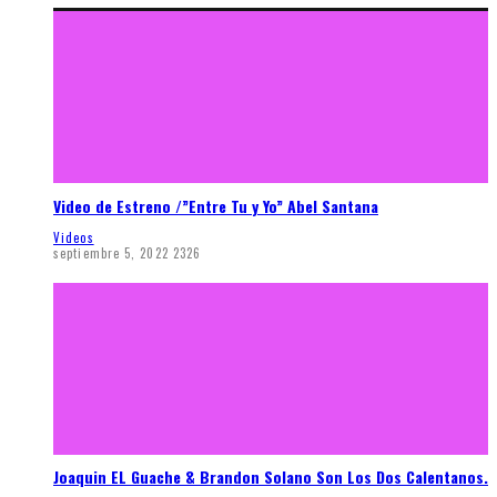
Video de Estreno /”Entre Tu y Yo” Abel Santana
Videos
septiembre 5, 2022
2326
Joaquin EL Guache & Brandon Solano Son Los Dos Calentanos.