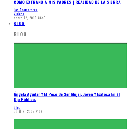
COMO EXTRAÑO A MIS PADRES | REALIDAD DE LA SIERRA
Los Promotores
Videos
enero 12, 2019
8640
BLOG
BLOG
Ángela Aguilar Y El Peso De Ser Mujer, Joven Y Exitosa En El
Ojo Público.
Blog
abril 9, 2025
2109