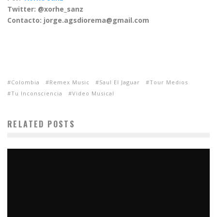
Twitter: @xorhe_sanz
Contacto: jorge.agsdiorema@gmail.com
Colombia
Remex Music
Saul El Jaguar
Tour Medios
Tu Inconsciencia
Video Musical
RELATED POSTS