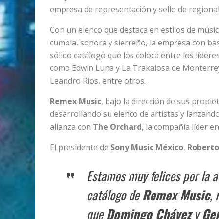
empresa de representación y sello de regiona
Con un elenco que destaca en estilos de músi
cumbia, sonora y sierreño, la empresa con b
sólido catálogo que los coloca entre los lídere
como Edwin Luna y La Trakalosa de Monterrey
Leandro Ríos, entre otros.
Remex Music
, bajo la dirección de sus prop
desarrollando su elenco de artistas y lanzand
alianza con
The Orchard
, la compañía líder e
El presidente de
Sony Music México
,
Roberto
Estamos muy felices por la a
catálogo de
Remex Music
, 
que
Domingo Chávez
y
Ge