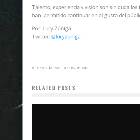
Talento, experiencia y visión son sin duda lo
han permitido continuar en el gusto del públ
Por: Lucy Zúñiga
Twitter:
@lucyzuniga_
Remex Music
sony music
RELATED POSTS