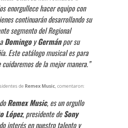
Nos enorgullece hacer equipo con
uienes continuarán desarrollando su
ante segmento del Regional
 a
Domingo
y
Germán
por su
a. Este catálogo musical es para
e cuidaremos de la mejor manera.”
esidentes de
Remex Music
, comentaron:
ado
Remex Music
, es un orgullo
o López
, presidente de
Sony
do interés en nuestro talento y