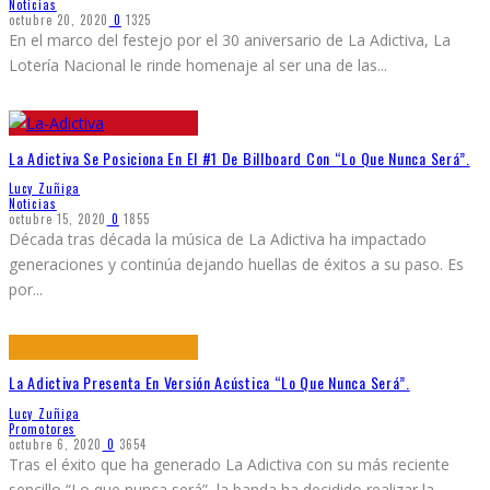
Noticias
octubre 20, 2020
0
1325
En el marco del festejo por el 30 aniversario de La Adictiva, La
Lotería Nacional le rinde homenaje al ser una de las
...
La Adictiva Se Posiciona En El #1 De Billboard Con “Lo Que Nunca Será”.
Lucy Zuñiga
Noticias
octubre 15, 2020
0
1855
Década tras década la música de La Adictiva ha impactado
generaciones y continúa dejando huellas de éxitos a su paso. Es
por
...
La Adictiva Presenta En Versión Acústica “Lo Que Nunca Será”.
Lucy Zuñiga
Promotores
octubre 6, 2020
0
3654
Tras el éxito que ha generado La Adictiva con su más reciente
sencillo “Lo que nunca será”, la banda ha decidido realizar la
...