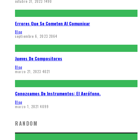
octubre 31, 2023
1490
Errores Que Se Cometen Al Comunicar
Blog
septiembre 6, 2023
2064
Jueves De Compositores
Blog
marzo 21, 2023
4021
Conozcamos De Instrumentos: El Aerófono.
Blog
marzo 1, 2021
4099
RANDOM