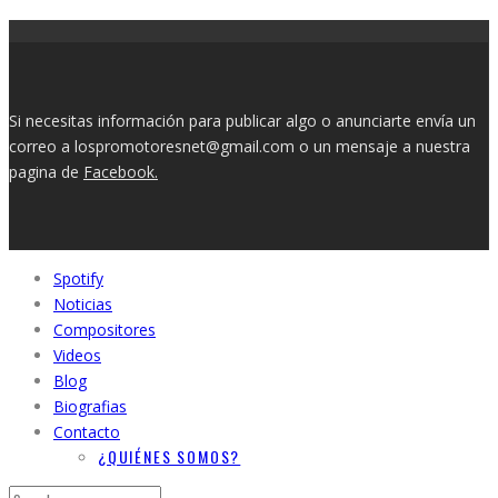
Si necesitas información para publicar algo o anunciarte envía un
correo a lospromotoresnet@gmail.com o un mensaje a nuestra
pagina de
Facebook.
Spotify
Noticias
Compositores
Videos
Blog
Biografias
Contacto
¿QUIÉNES SOMOS?