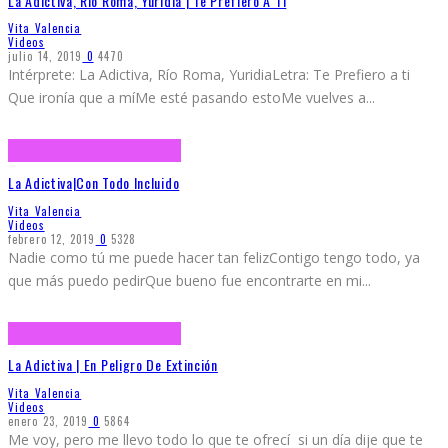
La Adictiva, Río Roma, Yuridia | Te Prefiero A Ti
Vita Valencia
Videos
julio 14, 2019
0
4470
Intérprete: La Adictiva, Río Roma, YuridiaLetra: Te Prefiero a ti
Que ironía que a míMe esté pasando estoMe vuelves a
...
La Adictiva|Con Todo Incluido
Vita Valencia
Videos
febrero 12, 2019
0
5328
Nadie como tú me puede hacer tan felizContigo tengo todo, ya
que más puedo pedirQue bueno fue encontrarte en mi
...
La Adictiva | En Peligro De Extinción
Vita Valencia
Videos
enero 23, 2019
0
5864
Me voy, pero me llevo todo lo que te ofrecí si un día dije que te