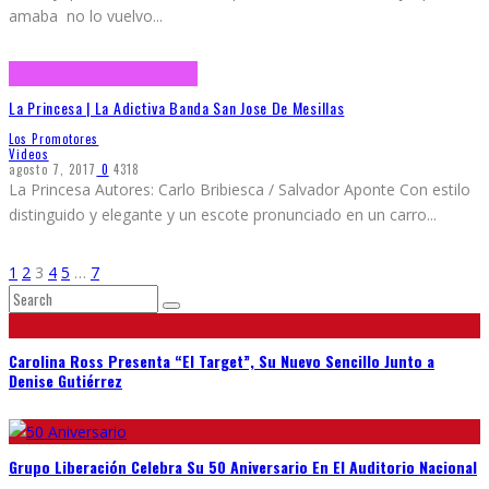
amaba no lo vuelvo
...
La Princesa | La Adictiva Banda San Jose De Mesillas
Los Promotores
Videos
agosto 7, 2017
0
4318
La Princesa Autores: Carlo Bribiesca / Salvador Aponte Con estilo
distinguido y elegante y un escote pronunciado en un carro
...
1
2
3
4
5
…
7
Carolina Ross Presenta “El Target”, Su Nuevo Sencillo Junto a
Denise Gutiérrez
Grupo Liberación Celebra Su 50 Aniversario En El Auditorio Nacional