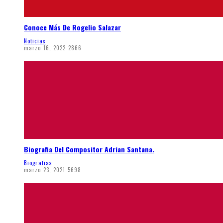
Conoce Más De Rogelio Salazar
Noticias
marzo 16, 2022
2866
Biografia Del Compositor Adrian Santana.
Biografias
marzo 23, 2021
5698