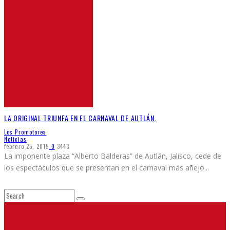
LA ORIGINAL TRIUNFA EN EL CARNAVAL DE AUTLÁN.
Los Promotores
Noticias
febrero 25, 2015
0
3443
La imponente plaza “Alberto Balderas” de Autlán, Jalisco, cede de
los espectáculos que se presentan en el carnaval más añejo
...