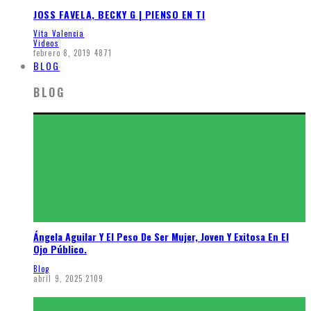
JOSS FAVELA, BECKY G | PIENSO EN TI
Vita Valencia
Videos
febrero 8, 2019
4871
BLOG
BLOG
Ángela Aguilar Y El Peso De Ser Mujer, Joven Y Exitosa En El
Ojo Público.
Blog
abril 9, 2025
2109