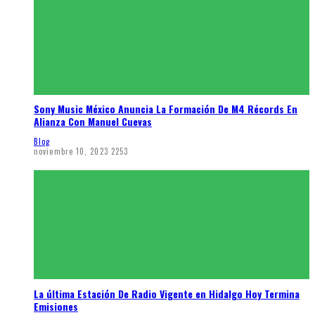
Sony Music México Anuncia La Formación De M4 Récords En
Alianza Con Manuel Cuevas
Blog
noviembre 10, 2023
2253
La última Estación De Radio Vigente en Hidalgo Hoy Termina
Emisiones