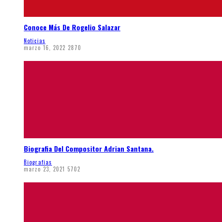
Conoce Más De Rogelio Salazar
Noticias
marzo 16, 2022
2870
Biografia Del Compositor Adrian Santana.
Biografias
marzo 23, 2021
5702