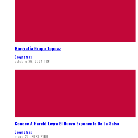
Biografía Grupo Toppaz
Biografias
octubre 26, 2024
1191
Conoce A Hareld Leyra El Nuevo Exponente De La Salsa
Biografias
mayo 20, 2023
2160