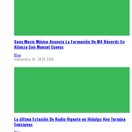
Sony Music México Anuncia La Formación De M4 Récords En
Alianza Con Manuel Cuevas
Blog
noviembre 10, 2023
2250
La última Estación De Radio Vigente en Hidalgo Hoy Termina
Emisiones