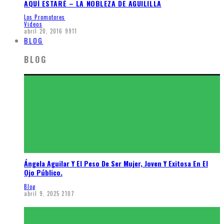
AQUÍ ESTARÉ – LA NOBLEZA DE AGUILILLA
Los Promotores
Videos
abril 20, 2016
9911
BLOG
BLOG
Ángela Aguilar Y El Peso De Ser Mujer, Joven Y Exitosa En El
Ojo Público.
Blog
abril 9, 2025
2107