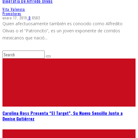
Biografia De Alfredo Olivas
Vita Valencia
Promotores
enero 17, 2019
0
8502
Quien afectuosamente también es conocido como Alfredito
Olivas o el “Patroncito”, es un joven exponente de corridos
mexicanos que nació
...
Carolina Ross Presenta “El Target”, Su Nuevo Sencillo Junto a
Denise Gutiérrez