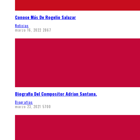
Conoce Más De Rogelio Salazar
Noticias
marzo 16, 2022
2867
Biografia Del Compositor Adrian Santana.
Biografias
marzo 23, 2021
5700