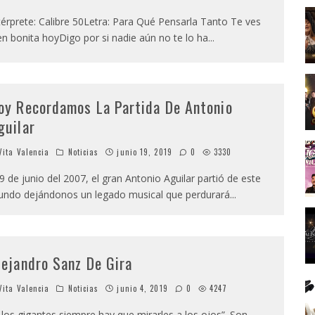
térprete: Calibre 50Letra: Para Qué Pensarla Tanto Te ves
en bonita hoyDigo por si nadie aún no te lo ha
...
oy Recordamos La Partida De Antonio
guilar
ita Valencia
Noticias
junio 19, 2019
0
3330
19 de junio del 2007, el gran Antonio Aguilar partió de este
ndo dejándonos un legado musical que perdurará
...
lejandro Sanz De Gira
ita Valencia
Noticias
junio 4, 2019
0
4247
 los gigantes siempre hay que mirarles a los ojos”. Son