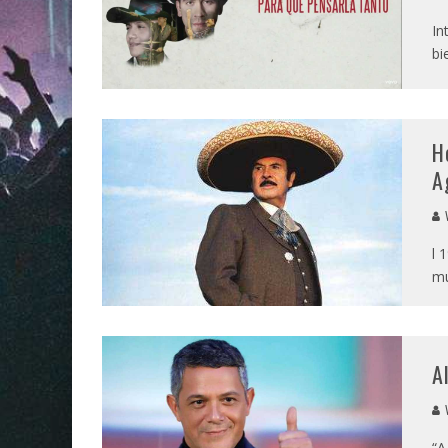
In
bi
H
A
V
l 
mu
A
V
“A