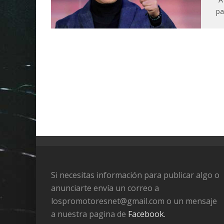
pa
Si necesitas información para publicar algo o
anunciarte envía un correo a
lospromotoresnet@gmail.com o un mensaje
a nuestra pagina de
Facebook.