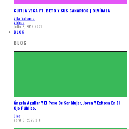
CUITLA VEGA FT. BETO Y SUS CANARIOS | OLVÍDALA
Vita Valencia
Videos
julio 2, 2019
5031
BLOG
BLOG
Ángela Aguilar Y El Peso De Ser Mujer, Joven Y Exitosa En El
Ojo Público.
Blog
abril 9, 2025
2111