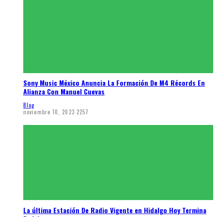
Sony Music México Anuncia La Formación De M4 Récords En
Alianza Con Manuel Cuevas
Blog
noviembre 10, 2023
2257
La última Estación De Radio Vigente en Hidalgo Hoy Termina