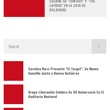
CALIBRE 50 “CONTIGO” Y “TUS
LATIDOS” EN LA LISTA DE
BILLBOARD
Carolina Ross Presenta “El Target”, Su Nuevo
Sencillo Junto a Denise Gutiérrez
Grupo Liberación Celebra Su 50 Aniversario En El
Auditorio Nacional