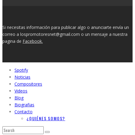
Si necesitas información para publicar algo o anunciarte envía un
correo a lospromotoresnet@gmail.com o un mensaje a nuestra
pagina de
Facebook.
Spotify
Noticias
Compositores
Videos
Blog
Biografias
Contacto
¿QUIÉNES SOMOS?