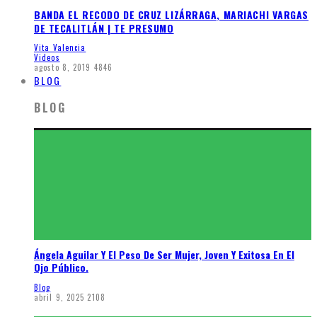
BANDA EL RECODO DE CRUZ LIZÁRRAGA, MARIACHI VARGAS
DE TECALITLÁN | TE PRESUMO
Vita Valencia
Videos
agosto 8, 2019
4846
BLOG
BLOG
Ángela Aguilar Y El Peso De Ser Mujer, Joven Y Exitosa En El
Ojo Público.
Blog
abril 9, 2025
2108