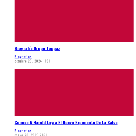
Biografía Grupo Toppaz
Biografias
octubre 26, 2024
1191
Conoce A Hareld Leyra El Nuevo Exponente De La Salsa
Biografias
mayo 20, 2023
2161