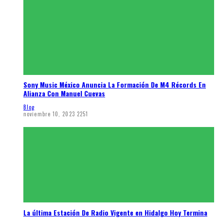
Sony Music México Anuncia La Formación De M4 Récords En
Alianza Con Manuel Cuevas
Blog
noviembre 10, 2023
2251
La última Estación De Radio Vigente en Hidalgo Hoy Termina