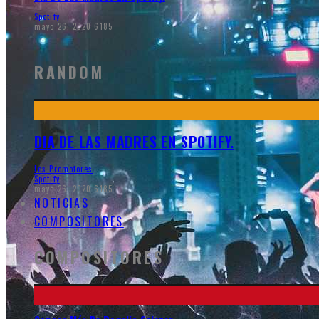
Spotify
mayo 26, 2020
6185
RANDOM
DIA DE LAS MADRES EN SPOTIFY.
Los Promotores
Spotify
mayo 26, 2020
6185
NOTICIAS
COMPOSITORES
COMPOSITORES