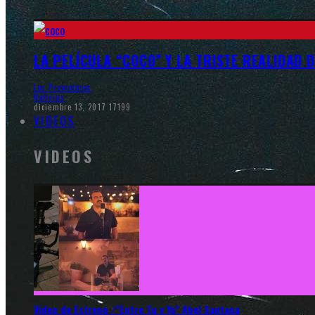
LA PELÍCULA “COCO” Y LA TRISTE REALIDAD 
Los Promotores
Noticias
diciembre 13, 2017
17199
VIDEOS
VIDEOS
Video de Estreno /”Entre Tu y Yo” Abel Santana