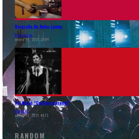
Biografia De Nahu Lemes
Biografias
enero 19, 2021
3984
Así Nació “Contigo Aprendí”
Noticias
enero 13, 2021
4573
RANDOM