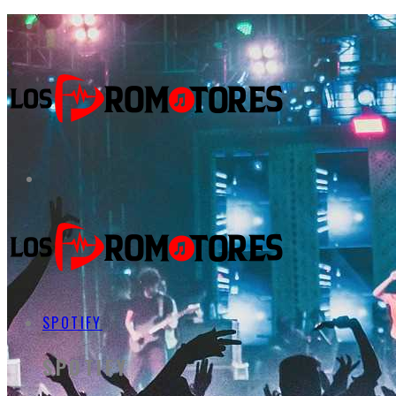
SPOTIFY
SPOTIFY