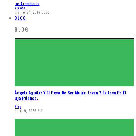
Los Promotores
Videos
marzo 27, 2016
5350
BLOG
BLOG
Ángela Aguilar Y El Peso De Ser Mujer, Joven Y Exitosa En El
Ojo Público.
Blog
abril 9, 2025
2111