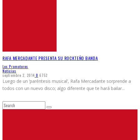
RAFA MERCADANTE PRESENTA SU ROCKTEÑO BANDA
Los Promotores
Noticias
septiembre 2, 2014
0
6752
Luego de un ‘paréntesis musical’, Rafa Mercadante sorprende a
todos con un nuevo disco; algo diferente que te hará bailar
...