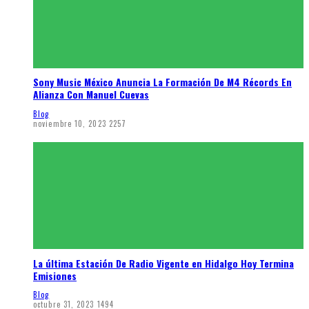
Sony Music México Anuncia La Formación De M4 Récords En
Alianza Con Manuel Cuevas
Blog
noviembre 10, 2023
2257
La última Estación De Radio Vigente en Hidalgo Hoy Termina
Emisiones
Blog
octubre 31, 2023
1494