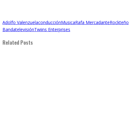
Adolfo Valenzuela
conducción
Musica
Rafa Mercadante
Rockteño
Banda
televisión
Twiins Enterprises
Related Posts