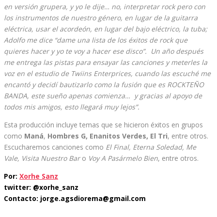
en versión grupera, y yo le dije… no, interpretar rock pero con
los instrumentos de nuestro género, en lugar de la guitarra
eléctrica, usar el acordeón, en lugar del bajo eléctrico, la tuba;
Adolfo me dice “dame una lista de los éxitos de rock que
quieres hacer y yo te voy a hacer ese disco”. Un año después
me entrega las pistas para ensayar las canciones y meterles la
voz en el estudio de Twiins Enterprices, cuando las escuché me
encantó y decidí bautizarlo como la fusión que es ROCKTEÑO
BANDA
, este sueño apenas comienza… y gracias al apoyo de
todos mis amigos, esto llegará muy lejos”.
Esta producción incluye temas que se hicieron éxitos en grupos
como
Maná
,
Hombres G, Enanitos Verdes, El Tri
, entre otros.
Escucharemos canciones como
El Final, Eterna Soledad, Me
Vale, Visita Nuestro Bar
o
Voy A Pasármelo Bien
, entre otros.
Por:
Xorhe Sanz
twitter: @xorhe_sanz
Contacto: jorge.agsdiorema@gmail.com