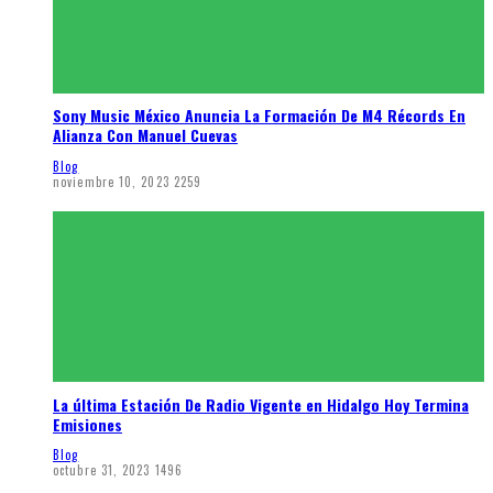
Sony Music México Anuncia La Formación De M4 Récords En
Alianza Con Manuel Cuevas
Blog
noviembre 10, 2023
2259
La última Estación De Radio Vigente en Hidalgo Hoy Termina
Emisiones
Blog
octubre 31, 2023
1496