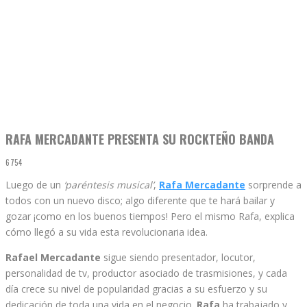
RAFA MERCADANTE PRESENTA SU ROCKTEÑO BANDA
6754
Luego de un
‘paréntesis musical’
,
Rafa Mercadante
sorprende a
todos con un nuevo disco; algo diferente que te hará bailar y
gozar ¡como en los buenos tiempos! Pero el mismo Rafa, explica
cómo llegó a su vida esta revolucionaria idea.
Rafael Mercadante
sigue siendo presentador, locutor,
personalidad de tv, productor asociado de trasmisiones, y cada
día crece su nivel de popularidad gracias a su esfuerzo y su
dedicación de toda una vida en el negocio.
Rafa
ha trabajado y