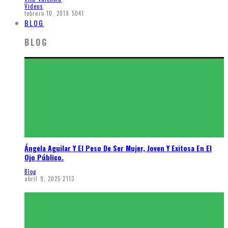
Videos
febrero 10, 2019
5041
BLOG
BLOG
Ángela Aguilar Y El Peso De Ser Mujer, Joven Y Exitosa En El
Ojo Público.
Blog
abril 9, 2025
2113