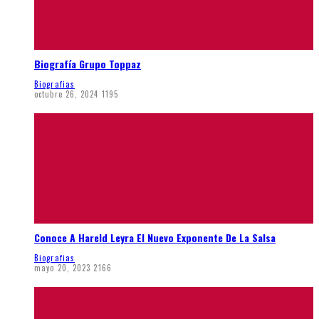
Biografía Grupo Toppaz
Biografias
octubre 26, 2024
1195
Conoce A Hareld Leyra El Nuevo Exponente De La Salsa
Biografias
mayo 20, 2023
2166