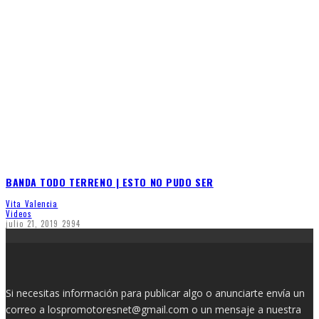
BANDA TODO TERRENO | ESTO NO PUDO SER
Vita Valencia
Videos
julio 21, 2019
2994
Si necesitas información para publicar algo o anunciarte envía un
correo a lospromotoresnet@gmail.com o un mensaje a nuestra