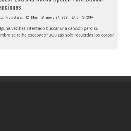
anciones.
os Promotores
Blog
enero 27, 2021
0
2964
lguna vez has intentado buscar una canción pero su
mbre se te ha escapado? ¿Quizás solo recuerdas los coros?
O
...