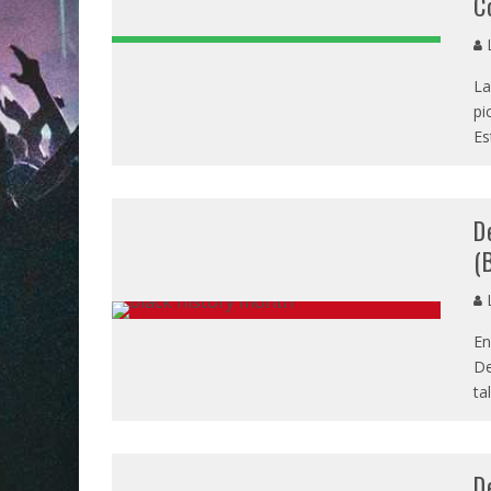
C
L
La
pi
Es
D
(
L
En
De
ta
D