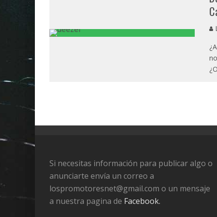
C
L
¿A
no
¿
Si necesitas información para publicar algo o
anunciarte envía un correo a
lospromotoresnet@gmail.com o un mensaje
a nuestra pagina de
Facebook.