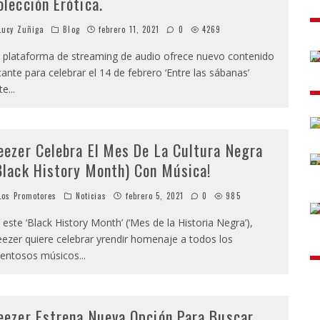
olección Erótica.
ucy Zuñiga
Blog
febrero 11, 2021
0
4269
 plataforma de streaming de audio ofrece nuevo contenido
cante para celebrar el 14 de febrero ‘Entre las sábanas’
te
...
eezer Celebra El Mes De La Cultura Negra
Black History Month) Con Música!
os Promotores
Noticias
febrero 5, 2021
0
985
 este ‘Black History Month’ (‘Mes de la Historia Negra’),
ezer quiere celebrar yrendir homenaje a todos los
lentosos músicos
...
eezer Estrena Nueva Opción Para Buscar