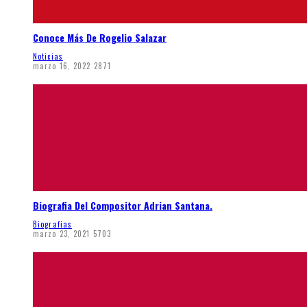
Conoce Más De Rogelio Salazar
Noticias
marzo 16, 2022
2871
Biografia Del Compositor Adrian Santana.
Biografias
marzo 23, 2021
5703