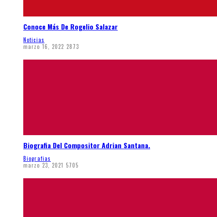
Conoce Más De Rogelio Salazar
Noticias
marzo 16, 2022
2873
Biografia Del Compositor Adrian Santana.
Biografias
marzo 23, 2021
5705