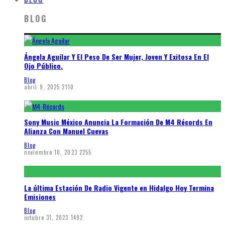
BLOG
Ángela Aguilar Y El Peso De Ser Mujer, Joven Y Exitosa En El
Ojo Público.
Blog
abril 9, 2025
2110
Sony Music México Anuncia La Formación De M4 Récords En
Alianza Con Manuel Cuevas
Blog
noviembre 10, 2023
2255
La última Estación De Radio Vigente en Hidalgo Hoy Termina
Emisiones
Blog
octubre 31, 2023
1492