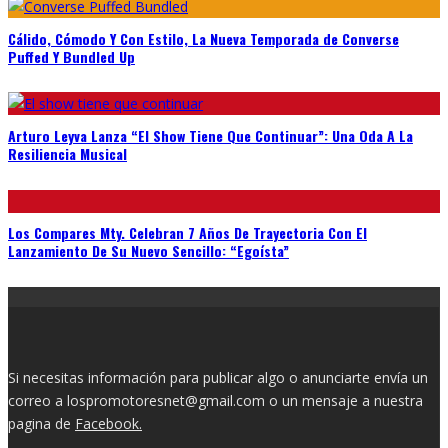
Cálido, Cómodo Y Con Estilo, La Nueva Temporada de Converse
Puffed Y Bundled Up
Arturo Leyva Lanza “El Show Tiene Que Continuar”: Una Oda A La
Resiliencia Musical
Los Compares Mty. Celebran 7 Años De Trayectoria Con El
Lanzamiento De Su Nuevo Sencillo: “Egoísta”
Si necesitas información para publicar algo o anunciarte envía un
correo a lospromotoresnet@gmail.com o un mensaje a nuestra
pagina de
Facebook.