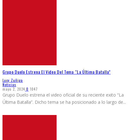
Grupo Duelo Estrena El Video Del Tema “La Última Batalla”
Lucy Zuñiga
Noticias
mayo 2, 2024
0
1047
Grupo Duelo estrena el video oficial de su reciente exito “La
Última Batalla”. Dicho tema se ha posicionado a lo largo de
...