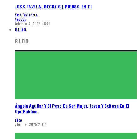
JOSS FAVELA, BECKY G | PIENSO EN TI
Vita Valencia
Videos
febrero 8, 2019
4869
BLOG
BLOG
Ángela Aguilar Y El Peso De Ser Mujer, Joven Y Exitosa En El
Ojo Público.
Blog
abril 9, 2025
2107