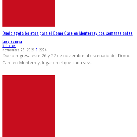
Duelo agota boletos para el Domo Care en Monterrey dos semanas antes
Lucy Zuñiga
Noticias
noviembre 23, 2021
0
2274
Duelo regresa este 26 y 27 de noviembre al escenario del Domo
Care en Monterrey, lugar en el que cada vez
...