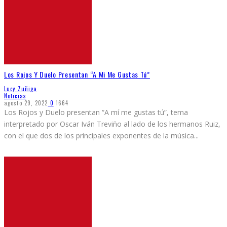
Los Rojos Y Duelo Presentan “A Mi Me Gustas Tú”
Lucy Zuñiga
Noticias
agosto 29, 2022
0
1664
Los Rojos y Duelo presentan “A mí me gustas tú”, tema
interpretado por Oscar Iván Treviño al lado de los hermanos Ruiz,
con el que dos de los principales exponentes de la música
...