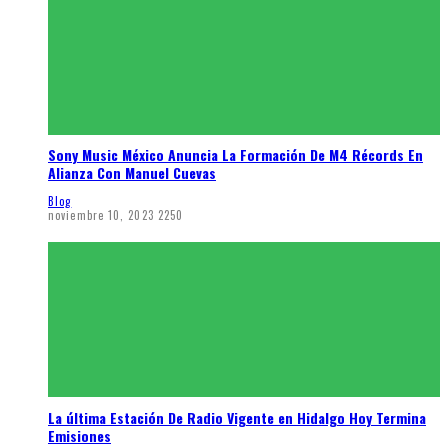
Sony Music México Anuncia La Formación De M4 Récords En
Alianza Con Manuel Cuevas
Blog
noviembre 10, 2023
2250
La última Estación De Radio Vigente en Hidalgo Hoy Termina
Emisiones