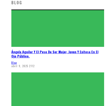
BLOG
Ángela Aguilar Y El Peso De Ser Mujer, Joven Y Exitosa En El
Ojo Público.
Blog
abril 9, 2025
2112