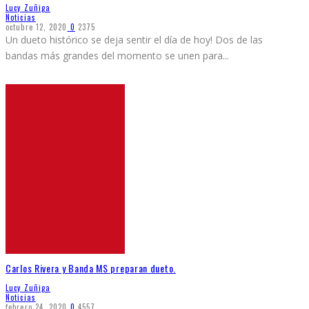
Lucy Zuñiga
Noticias
octubre 12, 2020
0
2375
Un dueto histórico se deja sentir el día de hoy! Dos de las
bandas más grandes del momento se unen para
...
Carlos Rivera y Banda MS preparan dueto.
Lucy Zuñiga
Noticias
febrero 24, 2020
0
4557