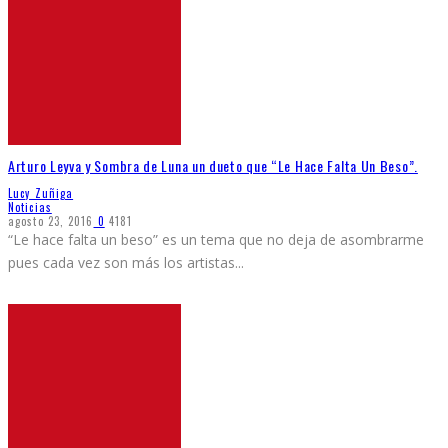
Arturo Leyva y Sombra de Luna un dueto que “Le Hace Falta Un Beso”.
Lucy Zuñiga
Noticias
agosto 23, 2016
0
4181
“Le hace falta un beso” es un tema que no deja de asombrarme
pues cada vez son más los artistas
...