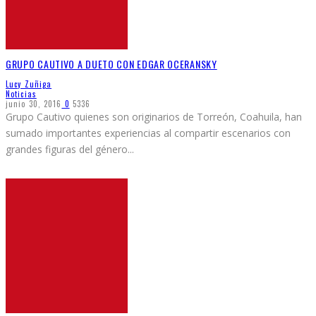
GRUPO CAUTIVO A DUETO CON EDGAR OCERANSKY
Lucy Zuñiga
Noticias
junio 30, 2016
0
5336
Grupo Cautivo quienes son originarios de Torreón, Coahuila, han
sumado importantes experiencias al compartir escenarios con
grandes figuras del género
...