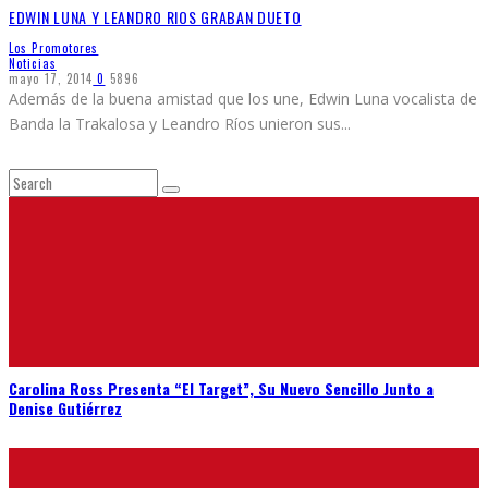
EDWIN LUNA Y LEANDRO RIOS GRABAN DUETO
Los Promotores
Noticias
mayo 17, 2014
0
5896
Además de la buena amistad que los une, Edwin Luna vocalista de
Banda la Trakalosa y Leandro Ríos unieron sus
...
Carolina Ross Presenta “El Target”, Su Nuevo Sencillo Junto a
Denise Gutiérrez