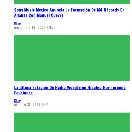
Sony Music México Anuncia La Formación De M4 Récords En
Alianza Con Manuel Cuevas
Blog
noviembre 10, 2023
2257
La última Estación De Radio Vigente en Hidalgo Hoy Termina
Emisiones
Blog
octubre 31, 2023
1494