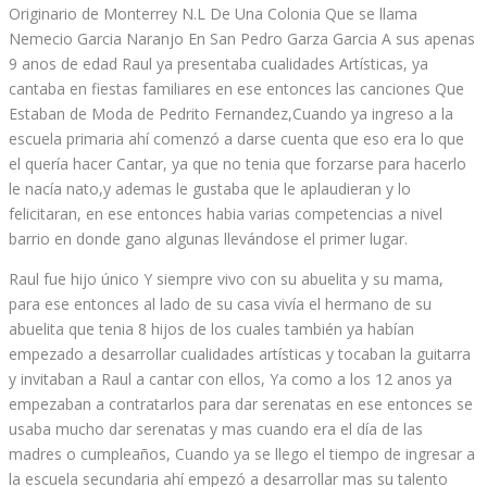
Originario de Monterrey N.L De Una Colonia Que se llama
Nemecio Garcia Naranjo En San Pedro Garza Garcia A sus apenas
9 anos de edad Raul ya presentaba cualidades Artísticas, ya
cantaba en fiestas familiares en ese entonces las canciones Que
Estaban de Moda de Pedrito Fernandez,Cuando ya ingreso a la
escuela primaria ahí comenzó a darse cuenta que eso era lo que
el quería hacer Cantar, ya que no tenia que forzarse para hacerlo
le nacía nato,y ademas le gustaba que le aplaudieran y lo
felicitaran, en ese entonces habia varias competencias a nivel
barrio en donde gano algunas llevándose el primer lugar.
Raul fue hijo único Y siempre vivo con su abuelita y su mama,
para ese entonces al lado de su casa vivía el hermano de su
abuelita que tenia 8 hijos de los cuales también ya habían
empezado a desarrollar cualidades artísticas y tocaban la guitarra
y invitaban a Raul a cantar con ellos, Ya como a los 12 anos ya
empezaban a contratarlos para dar serenatas en ese entonces se
usaba mucho dar serenatas y mas cuando era el día de las
madres o cumpleaños, Cuando ya se llego el tiempo de ingresar a
la escuela secundaria ahí empezó a desarrollar mas su talento