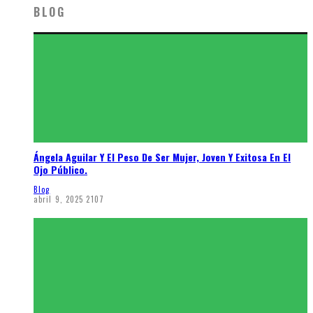
BLOG
Ángela Aguilar Y El Peso De Ser Mujer, Joven Y Exitosa En El
Ojo Público.
Blog
abril 9, 2025
2107