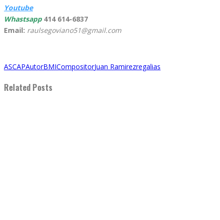
Youtube
Whastsapp
414 614-6837
Email:
raulsegoviano51@gmail.com
ASCAP
Autor
BMI
Compositor
Juan Ramirez
regalias
Related Posts