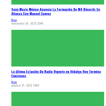
Sony Music México Anuncia La Formación De M4 Récords En
Alianza Con Manuel Cuevas
Blog
noviembre 10, 2023
2249
La última Estación De Radio Vigente en Hidalgo Hoy Termina
Emisiones
Blog
octubre 31, 2023
1489