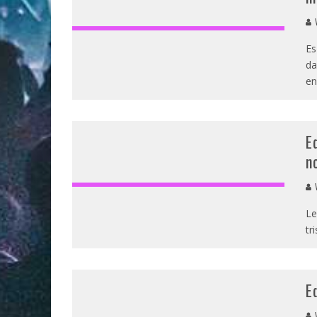
V
Es
da
en
E
n
V
Le
tr
E
V