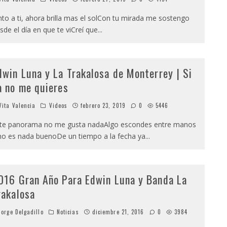
nto a ti, ahora brilla mas el solCon tu mirada me sostengo
sde el día en que te viCreí que
...
dwin Luna y La Trakalosa de Monterrey | Si
a no me quieres
ita Valencia
Videos
febrero 23, 2019
0
5446
te panorama no me gusta nadaAlgo escondes entre manos
no es nada buenoDe un tiempo a la fecha ya
...
016 Gran Año Para Edwin Luna y Banda La
rakalosa
orge Delgadillo
Noticias
diciembre 21, 2016
0
3984