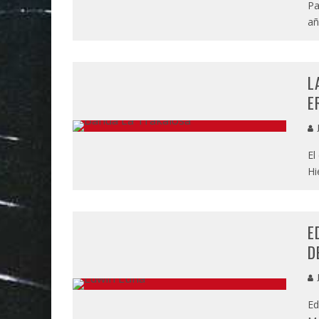
Pa
añ
L
E
J
El
Hi
E
D
J
Ed