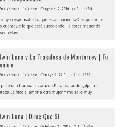
ita Valencia
Videos
agosto 12, 2019
0
4246
 muy irresponsableLo que estás haciendoO es que no te
s cuentaDe lo que está sucediendo Te estas metiendo
serioMuy
...
dwin Luna y La Trakalosa de Monterrey | Tu
ombre
ita Valencia
Videos
mayo 6, 2019
0
4685
 puse una trampa al corazón Para matar de golpe mi
isteza Le hice el amor a otra mujer Y me salió muy
...
dwin Luna | Dime Que Si
ita Valencia
Videos
febrero 27, 2019
0
4154