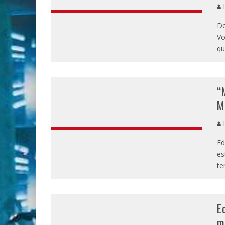
L
De
Vo
qu
“
M
L
Ed
es
te
E
m