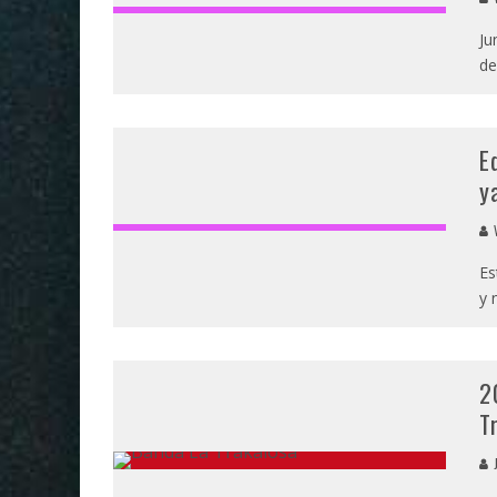
Ju
de
E
y
V
Es
y 
2
T
J