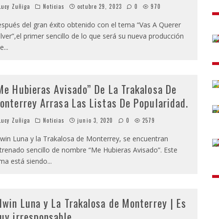
ucy Zuñiga
Noticias
octubre 29, 2023
0
970
spués del gran éxito obtenido con el tema “Vas A Querer
lver”,el primer sencillo de lo que será su nueva producción
e
...
Me Hubieras Avisado” De La Trakalosa De
onterrey Arrasa Las Listas De Popularidad.
ucy Zuñiga
Noticias
junio 3, 2020
0
2579
win Luna y la Trakalosa de Monterrey, se encuentran
trenado sencillo de nombre “Me Hubieras Avisado”. Este
ma está siendo
...
dwin Luna y La Trakalosa de Monterrey | Es
uy irresponsable