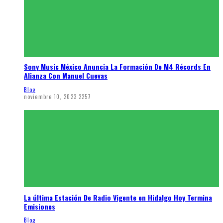
Sony Music México Anuncia La Formación De M4 Récords En
Alianza Con Manuel Cuevas
Blog
noviembre 10, 2023
2257
La última Estación De Radio Vigente en Hidalgo Hoy Termina
Emisiones
Blog