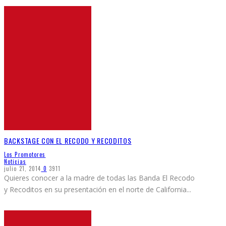
BACKSTAGE CON EL RECODO Y RECODITOS
Los Promotores
Noticias
julio 21, 2014
0
3911
Quieres conocer a la madre de todas las Banda El Recodo
y Recoditos en su presentación en el norte de California
...