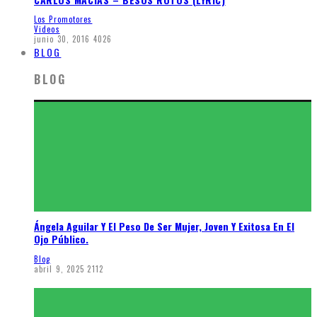
Los Promotores
Videos
junio 30, 2016
4026
BLOG
BLOG
Ángela Aguilar Y El Peso De Ser Mujer, Joven Y Exitosa En El
Ojo Público.
Blog
abril 9, 2025
2112