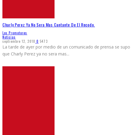
Charly Perez Ya No Sera Mas Cantante De El Recodo.
Los Promotores
Noticias
septiembre 12, 2018
0
5473
La tarde de ayer por medio de un comunicado de prensa se supo
que Charly Perez ya no sera mas
...