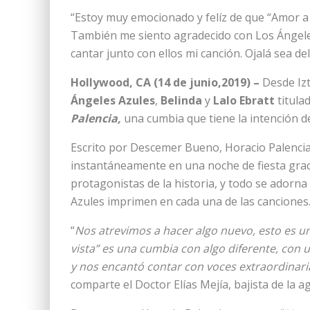
“Estoy muy emocionado y felíz de que “Amor a p
También me siento agradecido con Los Ángeles
cantar junto con ellos mi canción. Ojalá sea d
Hollywood, CA (14 de junio,2019) –
Desde Iz
Ángeles Azules
,
Belinda
y
Lalo Ebratt
titula
Palencia,
una cumbia que tiene la intención d
Escrito por Descemer Bueno, Horacio Palencia
instantáneamente en una noche de fiesta gracia
protagonistas de la historia, y todo se adorna 
Azules imprimen en cada una de las canciones
“
Nos atrevimos a hacer algo nuevo, esto es u
vista” es una cumbia con algo diferente, con
y nos encantó contar con voces extraordinaria
comparte el Doctor Elías Mejía, bajista de la 