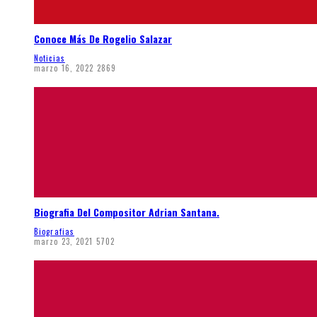
Conoce Más De Rogelio Salazar
Noticias
marzo 16, 2022
2869
Biografia Del Compositor Adrian Santana.
Biografias
marzo 23, 2021
5702