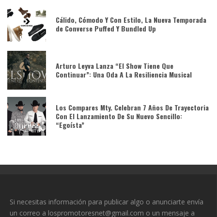
Cálido, Cómodo Y Con Estilo, La Nueva Temporada
de Converse Puffed Y Bundled Up
Arturo Leyva Lanza “El Show Tiene Que
Continuar”: Una Oda A La Resiliencia Musical
Los Compares Mty. Celebran 7 Años De Trayectoria
Con El Lanzamiento De Su Nuevo Sencillo:
“Egoísta”
Si necesitas información para publicar algo o anunciarte envía
un correo a lospromotoresnet@gmail.com o un mensaje a