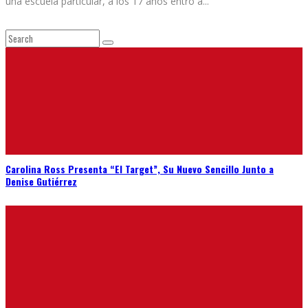
una escuela particular, a los 17 años entró a
...
Carolina Ross Presenta “El Target”, Su Nuevo Sencillo Junto a
Denise Gutiérrez