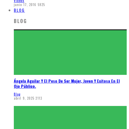
Videos
junio 17, 2016
5925
BLOG
BLOG
Ángela Aguilar Y El Peso De Ser Mujer, Joven Y Exitosa En El
Ojo Público.
Blog
abril 9, 2025
2113