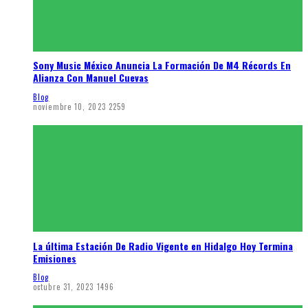
Sony Music México Anuncia La Formación De M4 Récords En
Alianza Con Manuel Cuevas
Blog
noviembre 10, 2023
2259
La última Estación De Radio Vigente en Hidalgo Hoy Termina
Emisiones
Blog
octubre 31, 2023
1496