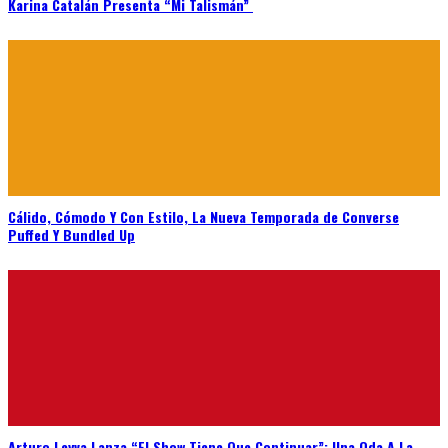
Karina Catalán Presenta “Mi Talismán”
Cálido, Cómodo Y Con Estilo, La Nueva Temporada de Converse
Puffed Y Bundled Up
Arturo Leyva Lanza “El Show Tiene Que Continuar”: Una Oda A La