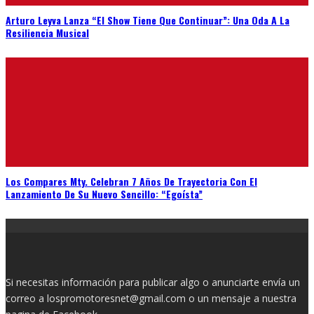
Arturo Leyva Lanza “El Show Tiene Que Continuar”: Una Oda A La
Resiliencia Musical
Los Compares Mty. Celebran 7 Años De Trayectoria Con El
Lanzamiento De Su Nuevo Sencillo: “Egoísta”
Si necesitas información para publicar algo o anunciarte envía un
correo a lospromotoresnet@gmail.com o un mensaje a nuestra