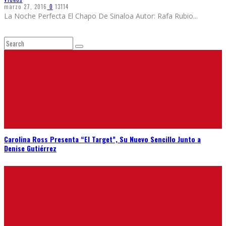
marzo 27, 2016
0
13114
La Noche Perfecta El Chapo De Sinaloa Autor: Rafa Rubio
...
Carolina Ross Presenta “El Target”, Su Nuevo Sencillo Junto a
Denise Gutiérrez