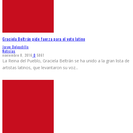
Graciela Beltrán pide fuerza para el voto latino
Jorge Delgadillo
Noticias
noviembre 8, 2016
0
5861
La Reina del Pueblo, Graciela Beltrán se ha unido a la gran lista de
artistas latinos, que levantaron su voz
...