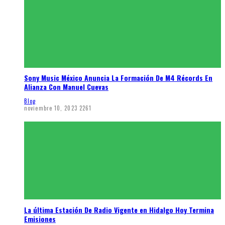
Sony Music México Anuncia La Formación De M4 Récords En
Alianza Con Manuel Cuevas
Blog
noviembre 10, 2023
2261
La última Estación De Radio Vigente en Hidalgo Hoy Termina
Emisiones