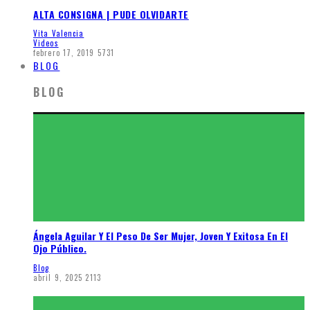
ALTA CONSIGNA | PUDE OLVIDARTE
Vita Valencia
Videos
febrero 17, 2019
5731
BLOG
BLOG
Ángela Aguilar Y El Peso De Ser Mujer, Joven Y Exitosa En El
Ojo Público.
Blog
abril 9, 2025
2113