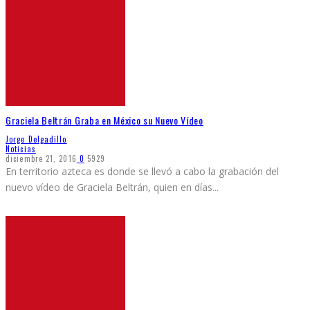
Graciela Beltrán Graba en México su Nuevo Vídeo
Jorge Delgadillo
Noticias
diciembre 21, 2016
0
5929
En territorio azteca es donde se llevó a cabo la grabación del
nuevo vídeo de Graciela Beltrán, quien en días
...