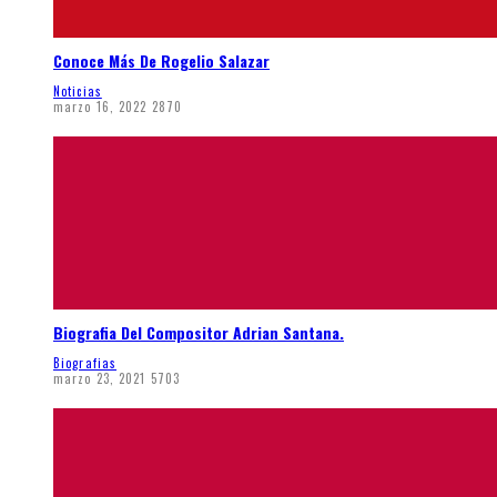
Conoce Más De Rogelio Salazar
Noticias
marzo 16, 2022
2870
Biografia Del Compositor Adrian Santana.
Biografias
marzo 23, 2021
5703