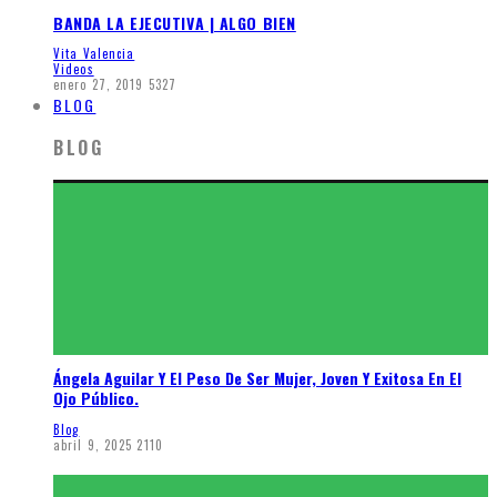
BANDA LA EJECUTIVA | ALGO BIEN
Vita Valencia
Videos
enero 27, 2019
5327
BLOG
BLOG
Ángela Aguilar Y El Peso De Ser Mujer, Joven Y Exitosa En El
Ojo Público.
Blog
abril 9, 2025
2110