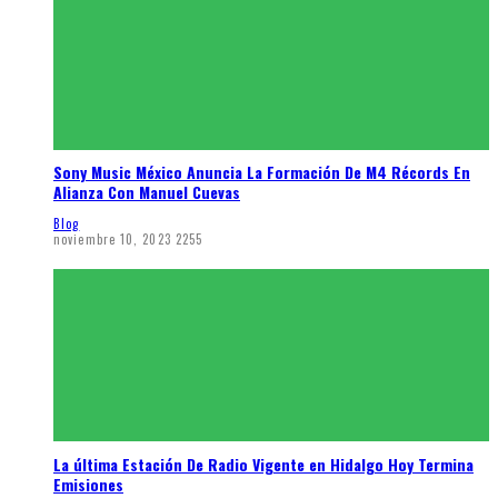
Sony Music México Anuncia La Formación De M4 Récords En
Alianza Con Manuel Cuevas
Blog
noviembre 10, 2023
2255
La última Estación De Radio Vigente en Hidalgo Hoy Termina
Emisiones