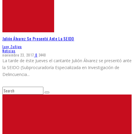
Julión Álvarez Se Presentó Ante La SEIDO
Lucy Zuñiga
Noticias
noviembre 23, 2017
0
3440
La tarde de éste Jueves el cantante Julión Álvarez se presentó ante
la SEIDO (Subprocuradoría Especializada en Investigación de
Delincuencia
...