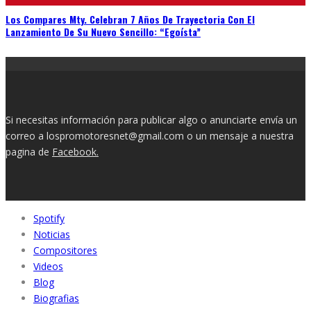
Los Compares Mty. Celebran 7 Años De Trayectoria Con El
Lanzamiento De Su Nuevo Sencillo: “Egoísta”
Si necesitas información para publicar algo o anunciarte envía un
correo a lospromotoresnet@gmail.com o un mensaje a nuestra
pagina de
Facebook.
Spotify
Noticias
Compositores
Videos
Blog
Biografias