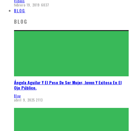
Videos
febrero 19, 2019
6037
BLOG
BLOG
Ángela Aguilar Y El Peso De Ser Mujer, Joven Y Exitosa En El
Ojo Público.
Blog
abril 9, 2025
2113