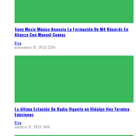
Sony Music México Anuncia La Formación De M4 Récords En
Alianza Con Manuel Cuevas
Blog
noviembre 10, 2023
2259
La última Estación De Radio Vigente en Hidalgo Hoy Termina
Emisiones
Blog
octubre 31, 2023
1496