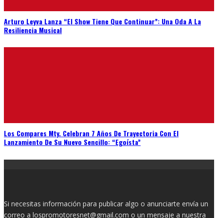
Arturo Leyva Lanza “El Show Tiene Que Continuar”: Una Oda A La
Resiliencia Musical
Los Compares Mty. Celebran 7 Años De Trayectoria Con El
Lanzamiento De Su Nuevo Sencillo: “Egoísta”
Si necesitas información para publicar algo o anunciarte envía un
correo a lospromotoresnet@gmail.com o un mensaje a nuestra