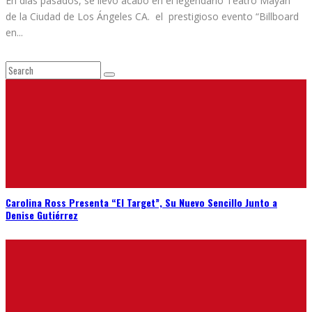
En días pasados, se llevó acabo en el legendario Teatro Mayan
de la Ciudad de Los Ángeles CA. el prestigioso evento “Billboard
en
...
Carolina Ross Presenta “El Target”, Su Nuevo Sencillo Junto a
Denise Gutiérrez