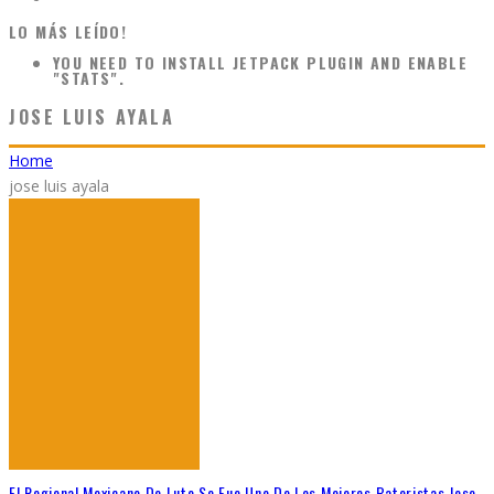
LO MÁS LEÍDO!
YOU NEED TO INSTALL JETPACK PLUGIN AND ENABLE
"STATS".
JOSE LUIS AYALA
Home
jose luis ayala
El Regional Mexicano De Luto Se Fue Uno De Los Mejores Bateristas Jose