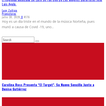
Luis Ayala.
Lucy Zuñiga
Promotores
julio 30, 2020
0
4176
Hoy es un día triste en el mundo de la música Norteña, pues
murió a causa de Covid -19, uno
...
Carolina Ross Presenta “El Target”, Su Nuevo Sencillo Junto a
Denise Gutiérrez