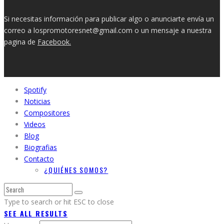
Si necesitas información para publicar algo o anunciarte envía un
correo a lospromotoresnet@gmail.com o un mensaje a nuestra
pagina de
Facebook.
Spotify
Noticias
Compositores
Videos
Blog
Biografias
Contacto
¿QUIÉNES SOMOS?
Type to search or hit ESC to close
SEE ALL RESULTS