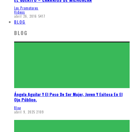
Los Promotores
Videos
abril 26, 2016
5417
BLOG
BLOG
Ángela Aguilar Y El Peso De Ser Mujer, Joven Y Exitosa En El
Ojo Público.
Blog
abril 9, 2025
2109