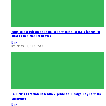
Sony Music México Anuncia La Formación De M4 Récords En
Alianza Con Manuel Cuevas
Blog
noviembre 10, 2023
2253
La última Estación De Radio Vigente en Hidalgo Hoy Termina
Emisiones
Blog