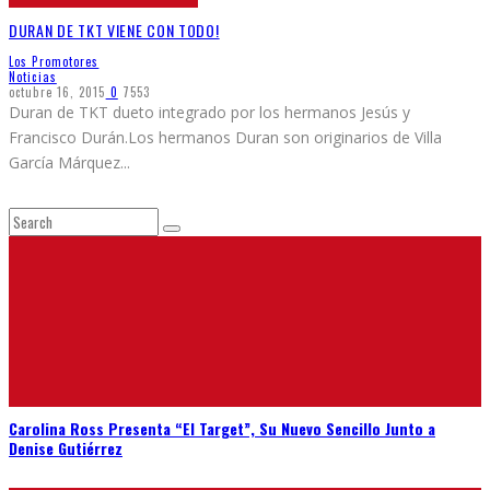
DURAN DE TKT VIENE CON TODO!
Los Promotores
Noticias
octubre 16, 2015
0
7553
Duran de TKT dueto integrado por los hermanos Jesús y
Francisco Durán.Los hermanos Duran son originarios de Villa
García Márquez
...
Carolina Ross Presenta “El Target”, Su Nuevo Sencillo Junto a
Denise Gutiérrez