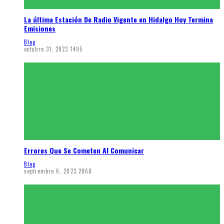
La última Estación De Radio Vigente en Hidalgo Hoy Termina
Emisiones
Blog
octubre 31, 2023
1495
Errores Que Se Cometen Al Comunicar
Blog
septiembre 6, 2023
2068