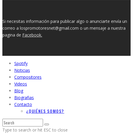
Si necesitas información para publicar algo o anunciarte envía un
correo a lospromotoresnet@gmail.com o un mensaje a nuestra
pagina de
Facebook.
Spotify
Noticias
Compositores
Videos
Blog
Biografias
Contacto
¿QUIÉNES SOMOS?
Type to search or hit ESC to close