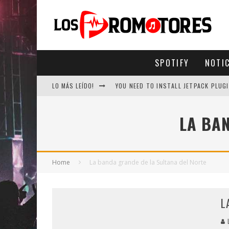
SPOTIFY
NOTI
LO MÁS LEÍDO!
YOU NEED TO INSTALL JETPACK PLUGI
LA BA
Home
La banda grande de la Sultana del Norte
L
L