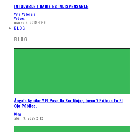
INTOCABLE | NADIE ES INDISPENSABLE
Vita Valencia
Videos
marzo 2, 2019
4349
BLOG
BLOG
Ángela Aguilar Y El Peso De Ser Mujer, Joven Y Exitosa En El
Ojo Público.
Blog
abril 9, 2025
2112