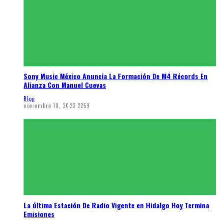
Sony Music México Anuncia La Formación De M4 Récords En
Alianza Con Manuel Cuevas
Blog
noviembre 10, 2023
2259
La última Estación De Radio Vigente en Hidalgo Hoy Termina
Emisiones