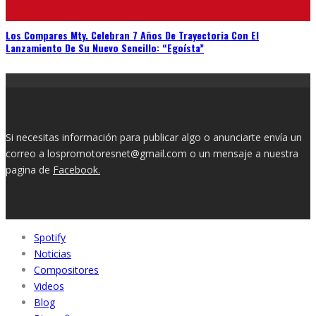
Los Compares Mty. Celebran 7 Años De Trayectoria Con El
Lanzamiento De Su Nuevo Sencillo: “Egoísta”
Si necesitas información para publicar algo o anunciarte envía un
correo a lospromotoresnet@gmail.com o un mensaje a nuestra
pagina de
Facebook.
Spotify
Noticias
Compositores
Videos
Blog