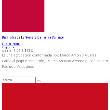
Biografía de La Sombra De Tierra Caliente
Vita Valencia
Biografias
febrero 12, 2019
0
5683
Es una agrupación conformada por; Marco Antonio Alvarez
Carbajal (bajo y animación), Marco Antonio Alvarez Jr. José Alberto
Pacheco Valdovinos
...