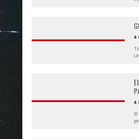
G
L
To
Un
E
P
L
El
pr