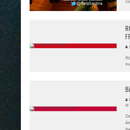
co
R
F
J
Ro
Fr
B
L
De
Án
fr