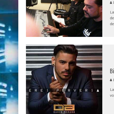
L
La
de
de
B
L
La
vo