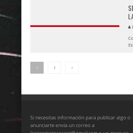
S
L
L
Co
Es
1
2
Si necesitas información para publicar algo o
anunciarte envía un correo a
lospromotoresnet@gmail.com o un mensaje