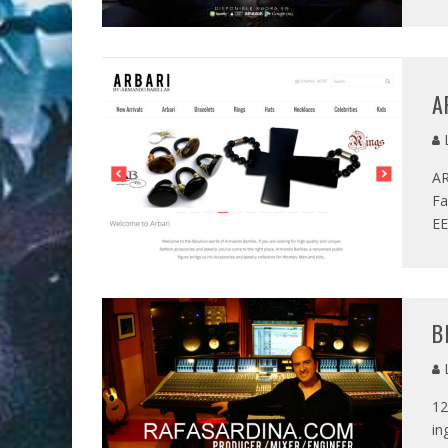
A
L
AR
Fa
EE
B
L
12
in