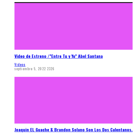
Video de Estreno /”Entre Tu y Yo” Abel Santana
Videos
septiembre 5, 2022
2326
Joaquin EL Guache & Brandon Solano Son Los Dos Calentanos.