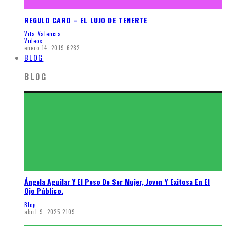
REGULO CARO – EL LUJO DE TENERTE
Vita Valencia
Videos
enero 14, 2019
6282
BLOG
BLOG
Ángela Aguilar Y El Peso De Ser Mujer, Joven Y Exitosa En El
Ojo Público.
Blog
abril 9, 2025
2109