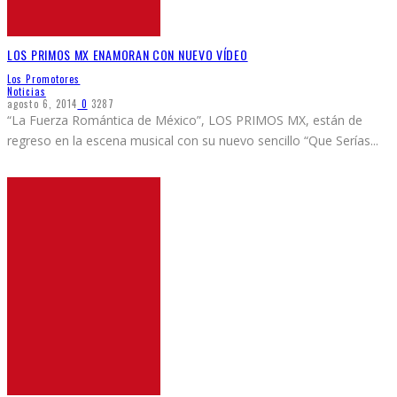
LOS PRIMOS MX ENAMORAN CON NUEVO VÍDEO
Los Promotores
Noticias
agosto 6, 2014
0
3287
“La Fuerza Romántica de México”, LOS PRIMOS MX, están de
regreso en la escena musical con su nuevo sencillo “Que Serías
...