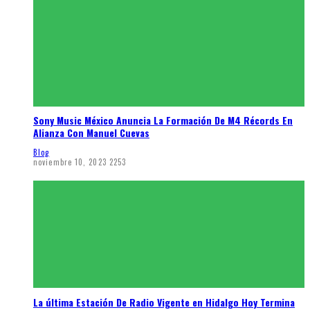
Sony Music México Anuncia La Formación De M4 Récords En
Alianza Con Manuel Cuevas
Blog
noviembre 10, 2023
2253
La última Estación De Radio Vigente en Hidalgo Hoy Termina