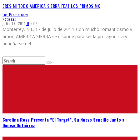
ERES MI TODO AMERICA SIERRA FEAT LOS PRIMOS MX
Los Promotores
Noticias
julio 17, 2014
0
5314
Monterrey, N.L. 17 de Julio de 2014. Con mucho romanticismo y
amor, AMÉRICA SIERRA se dispone para ser la protagonista y
adueñarse del
...
Carolina Ross Presenta “El Target”, Su Nuevo Sencillo Junto a
Denise Gutiérrez