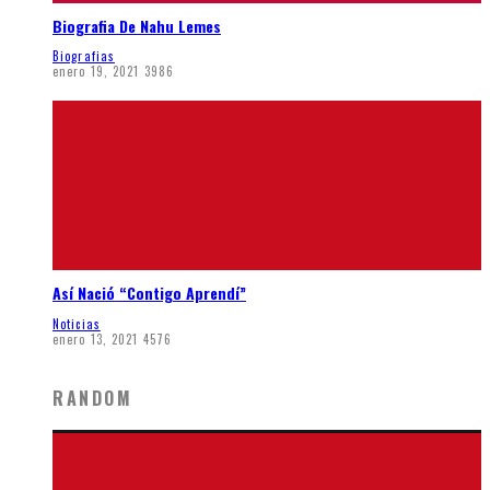
Biografia De Nahu Lemes
Biografias
enero 19, 2021
3986
Así Nació “Contigo Aprendí”
Noticias
enero 13, 2021
4576
RANDOM