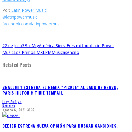
Por:
Latin Power Music
@latinpowermusic
facebook.com/latinpowermusic
22 de Julio
3BallMty
América Sierra
Eres mi todo
Latin Power
Music
Los Primos MX
LPM
Musica
sencillo
Related Posts
3BALLMTY ESTRENA EL REMIX “PICKLE” AL LADO DE NERVO,
PARIS HILTON & TINIE TEMPAH.
Lucy Zuñiga
Noticias
agosto 6, 2021
3037
DEEZER ESTRENA NUEVA OPCIÓN PARA BUSCAR CANCIONES.