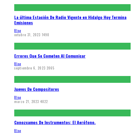
La última Estación De Radio Vigente en Hidalgo Hoy Termina
Emisiones
Blog
octubre 31, 2023
1490
Errores Que Se Cometen Al Comunicar
Blog
septiembre 6, 2023
2065
Jueves De Compositores
Blog
marzo 21, 2023
4022
Conozcamos De Instrumentos: El Aerófono.
Blog