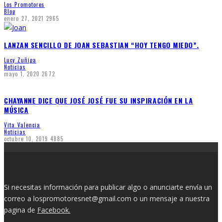
Los Promotores
Blog
enero 27, 2021
2965
LANZAN SENCILLO DE JOAN SEBASTIAN “HOY TENGO MIEDO”.
Lucy Zuñiga
Noticias
mayo 1, 2020
2672
CHAYANNE DICE QUE JOSÉ JOSÉ FUE SU INSPIRACIÓN EN LA
MÚSICA
Vita Valencia
Noticias
octubre 10, 2019
4885
Si necesitas información para publicar algo o anunciarte envía un
correo a lospromotoresnet@gmail.com o un mensaje a nuestra
pagina de
Facebook.