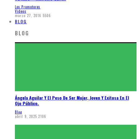
Los Promotores
Videos
marzo 27, 2016
5506
BLOG
BLOG
Ángela Aguilar Y El Peso De Ser Mujer, Joven Y Exitosa En El
Ojo Público.
Blog
abril 9, 2025
2106