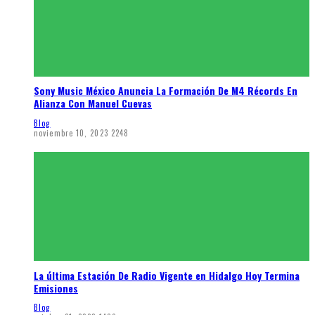
Sony Music México Anuncia La Formación De M4 Récords En
Alianza Con Manuel Cuevas
Blog
noviembre 10, 2023
2248
La última Estación De Radio Vigente en Hidalgo Hoy Termina
Emisiones
Blog