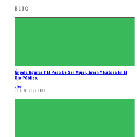
BLOG
Ángela Aguilar Y El Peso De Ser Mujer, Joven Y Exitosa En El
Ojo Público.
Blog
abril 9, 2025
2109