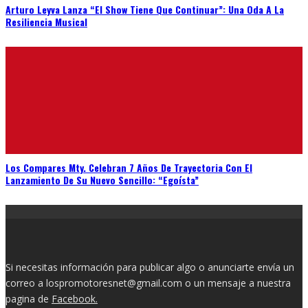
Arturo Leyva Lanza “El Show Tiene Que Continuar”: Una Oda A La
Resiliencia Musical
Los Compares Mty. Celebran 7 Años De Trayectoria Con El
Lanzamiento De Su Nuevo Sencillo: “Egoísta”
Si necesitas información para publicar algo o anunciarte envía un
correo a lospromotoresnet@gmail.com o un mensaje a nuestra
pagina de
Facebook.