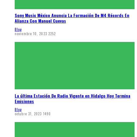
Sony Music México Anuncia La Formación De M4 Récords En
Alianza Con Manuel Cuevas
Blog
noviembre 10, 2023
2252
La última Estación De Radio Vigente en Hidalgo Hoy Termina
Emisiones
Blog
octubre 31, 2023
1490