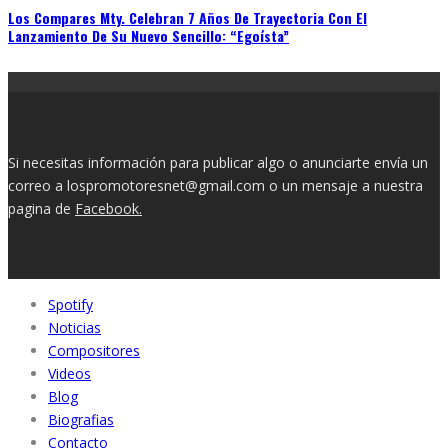
Los Compares Mty. Celebran 7 Años De Trayectoria Con El
Lanzamiento De Su Nuevo Sencillo: “Egoísta”
Si necesitas información para publicar algo o anunciarte envía un
correo a lospromotoresnet@gmail.com o un mensaje a nuestra
pagina de
Facebook.
Spotify
Noticias
Compositores
Videos
Blog
Biografias
Contacto