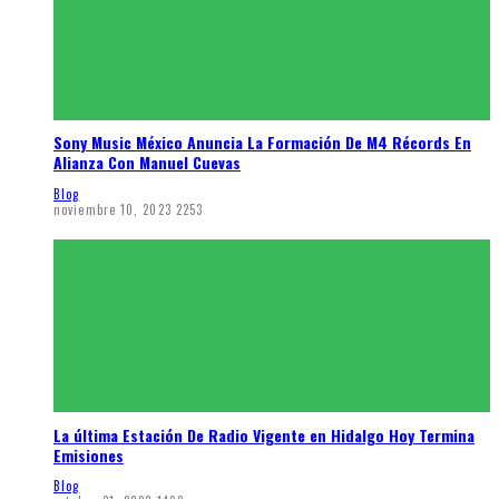
Sony Music México Anuncia La Formación De M4 Récords En
Alianza Con Manuel Cuevas
Blog
noviembre 10, 2023
2253
La última Estación De Radio Vigente en Hidalgo Hoy Termina
Emisiones
Blog