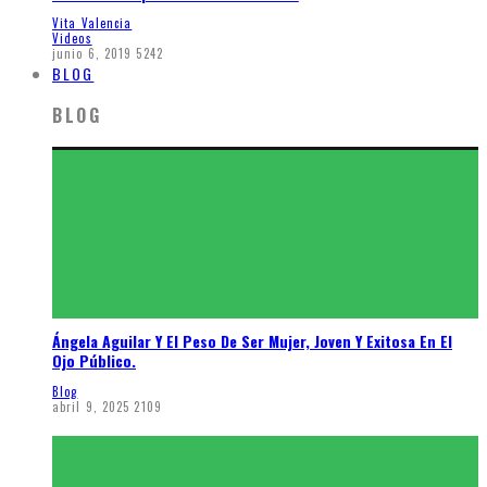
Vita Valencia
Videos
junio 6, 2019
5242
BLOG
BLOG
Ángela Aguilar Y El Peso De Ser Mujer, Joven Y Exitosa En El
Ojo Público.
Blog
abril 9, 2025
2109