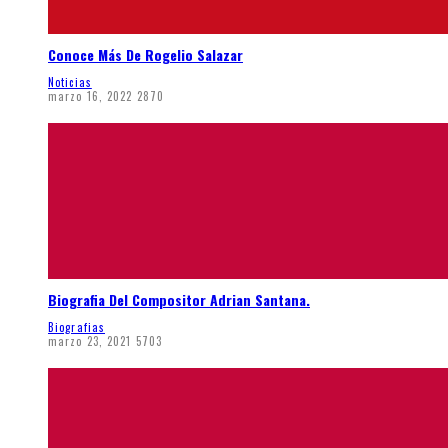
Conoce Más De Rogelio Salazar
Noticias
marzo 16, 2022
2870
Biografia Del Compositor Adrian Santana.
Biografias
marzo 23, 2021
5703