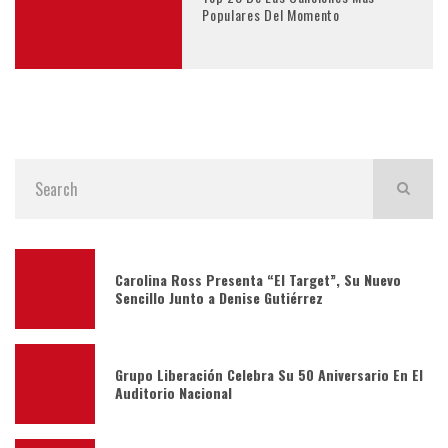
Populares Del Momento
Carolina Ross Presenta “El Target”, Su Nuevo
Sencillo Junto a Denise Gutiérrez
Grupo Liberación Celebra Su 50 Aniversario En El
Auditorio Nacional