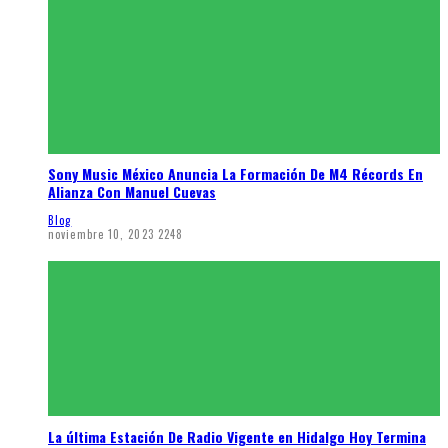
Sony Music México Anuncia La Formación De M4 Récords En
Alianza Con Manuel Cuevas
Blog
noviembre 10, 2023
2248
La última Estación De Radio Vigente en Hidalgo Hoy Termina