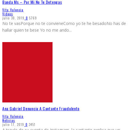
Banda Ms – Por Mi No Te Detengas
Vita Valencia
Videos
julio 30, 2019
0
5769
No te vasPorque no te convieneComo yo te he besadoNo has de
hallar quien te bese Yo no me ando
...
Ana Gabriel Denuncia A Cantante Fraudulento
Vita Valencia
Noticias
julio 17, 2019
0
3451
A través de su cuenta de Instagram, la cantante explica que un