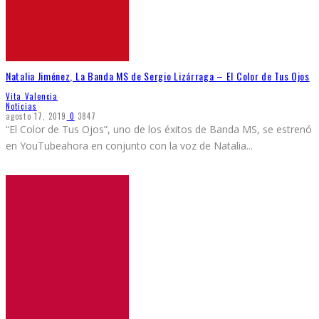
Natalia Jiménez, La Banda MS de Sergio Lizárraga – El Color de Tus Ojos
Vita Valencia
Noticias
agosto 17, 2019
0
3847
“El Color de Tus Ojos”, uno de los éxitos de Banda MS, se estrenó
en YouTubeahora en conjunto con la voz de Natalia
...