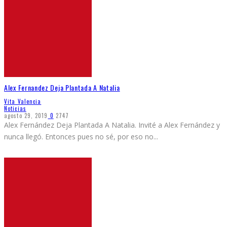
Alex Fernandez Deja Plantada A Natalia
Vita Valencia
Noticias
agosto 29, 2019
0
2747
Alex Fernández Deja Plantada A Natalia. Invité a Alex Fernández y
nunca llegó. Entonces pues no sé, por eso no
...