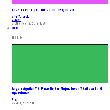
JOSS FAVELA | YO NO SÉ DECIR QUE NO
Vita Valencia
Videos
septiembre 12, 2019
4750
BLOG
BLOG
Ángela Aguilar Y El Peso De Ser Mujer, Joven Y Exitosa En El
Ojo Público.
Blog
abril 9, 2025
2106