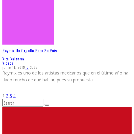
Raymix Un Orgullo Para Su País
Vita Valencia
Videos
junio 11, 2019
0
3055
Raymix es uno de los artistas mexicanos que en el último año ha
dado mucho de qué hablar, pues su propuesta
...
1
2
3
4