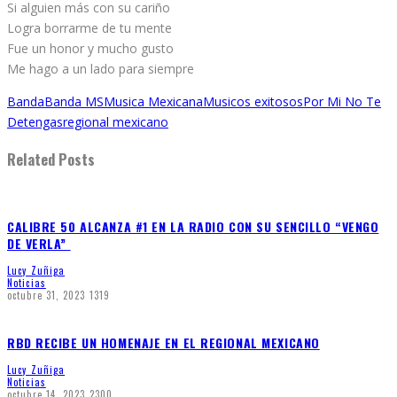
Si alguien más con su cariño
Logra borrarme de tu mente
Fue un honor y mucho gusto
Me hago a un lado para siempre
Banda
Banda MS
Musica Mexicana
Musicos exitosos
Por Mi No Te
Detengas
regional mexicano
Related Posts
CALIBRE 50 ALCANZA #1 EN LA RADIO CON SU SENCILLO “VENGO
DE VERLA”
Lucy Zuñiga
Noticias
octubre 31, 2023
1319
RBD RECIBE UN HOMENAJE EN EL REGIONAL MEXICANO
Lucy Zuñiga
Noticias
octubre 14, 2023
2300