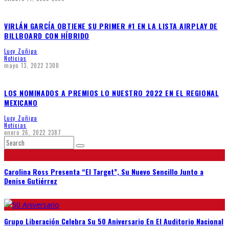
VIRLÁN GARCÍA OBTIENE SU PRIMER #1 EN LA LISTA AIRPLAY DE
BILLBOARD CON HÍBRIDO
Lucy Zuñiga
Noticias
mayo 13, 2022
2300
LOS NOMINADOS A PREMIOS LO NUESTRO 2022 EN EL REGIONAL
MEXICANO
Lucy Zuñiga
Noticias
enero 26, 2022
2387
Carolina Ross Presenta “El Target”, Su Nuevo Sencillo Junto a
Denise Gutiérrez
Grupo Liberación Celebra Su 50 Aniversario En El Auditorio Nacional