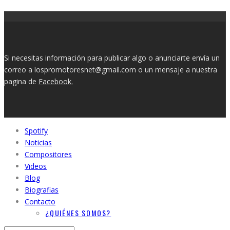
Si necesitas información para publicar algo o anunciarte envía un
correo a lospromotoresnet@gmail.com o un mensaje a nuestra
pagina de
Facebook.
Spotify
Noticias
Compositores
Videos
Blog
Biografias
Contacto
¿QUIÉNES SOMOS?