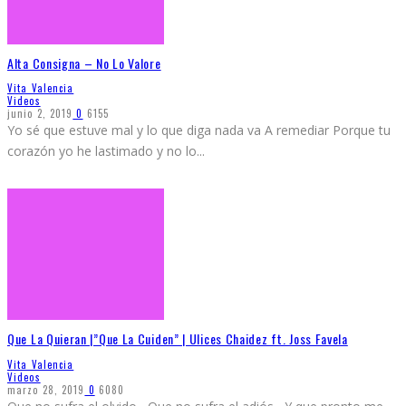
Alta Consigna – No Lo Valore
Vita Valencia
Videos
junio 2, 2019
0
6155
Yo sé que estuve mal y lo que diga nada va A remediar Porque tu
corazón yo he lastimado y no lo
...
Que La Quieran |”Que La Cuiden” | Ulices Chaidez ft. Joss Favela
Vita Valencia
Videos
marzo 28, 2019
0
6080