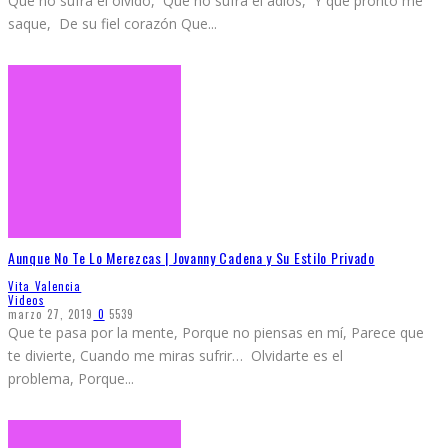
Que no sufra el olvido, Que no sufra el adiós, Y que pronto me
saque, De su fiel corazón Que
...
Aunque No Te Lo Merezcas | Jovanny Cadena y Su Estilo Privado
Vita Valencia
Videos
marzo 27, 2019
0
5539
Que te pasa por la mente, Porque no piensas en mí, Parece que
te divierte, Cuando me miras sufrir… Olvidarte es el
problema, Porque
...