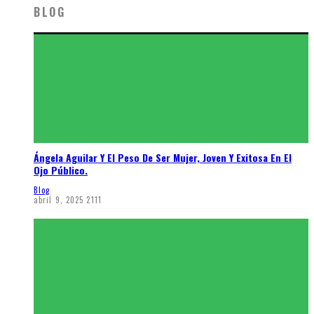
BLOG
Ángela Aguilar Y El Peso De Ser Mujer, Joven Y Exitosa En El
Ojo Público.
Blog
abril 9, 2025
2111