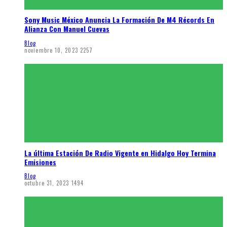
Sony Music México Anuncia La Formación De M4 Récords En
Alianza Con Manuel Cuevas
Blog
noviembre 10, 2023
2257
La última Estación De Radio Vigente en Hidalgo Hoy Termina
Emisiones
Blog
octubre 31, 2023
1494