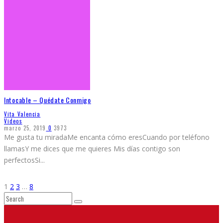
Intocable – Quédate Conmigo
Vita Valencia
Videos
marzo 25, 2019
0
3973
Me gusta tu miradaMe encanta cómo eresCuando por teléfono
llamasY me dices que me quieres Mis días contigo son
perfectosSi
...
1
2
3
…
8