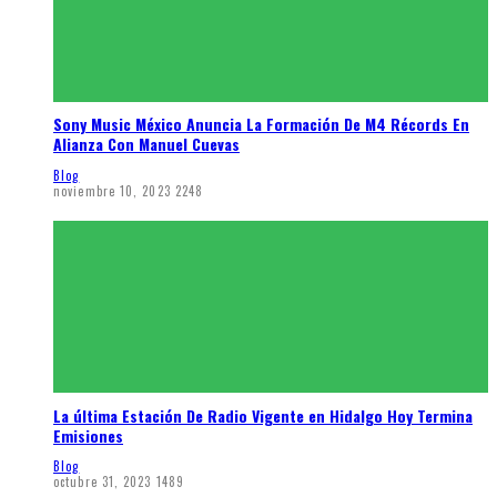
Sony Music México Anuncia La Formación De M4 Récords En
Alianza Con Manuel Cuevas
Blog
noviembre 10, 2023
2248
La última Estación De Radio Vigente en Hidalgo Hoy Termina
Emisiones
Blog
octubre 31, 2023
1489