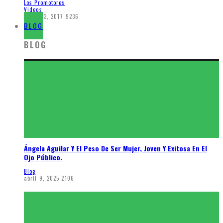
Los Promotores
Videos
agosto 3, 2017
9236
BLOG
BLOG
Ángela Aguilar Y El Peso De Ser Mujer, Joven Y Exitosa En El
Ojo Público.
Blog
abril 9, 2025
2106